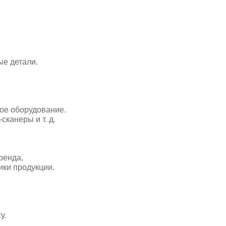
ые детали.
ое оборудование.
канеры и т. д.
ренда,
ики продукции.
у.