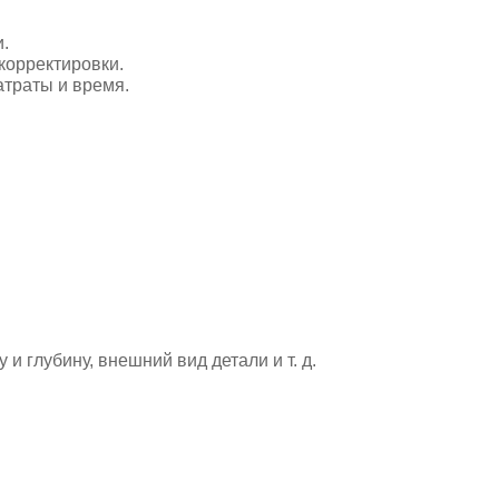
.
корректировки.
атраты и время.
и глубину, внешний вид детали и т. д.